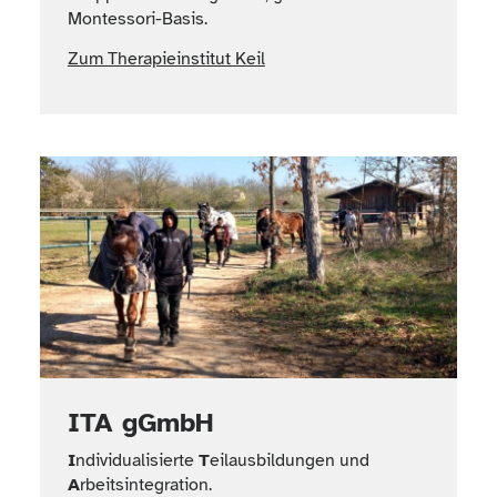
Montessori-Basis.
Zum Therapieinstitut Keil
ITA gGmbH
I
ndividualisierte
T
eilausbildungen und
A
rbeitsintegration.