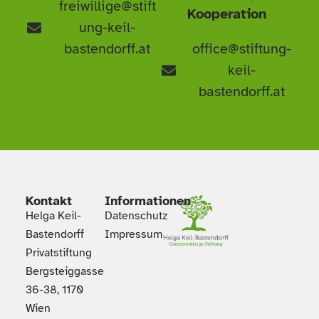
freiwillige@stift
Kooperation
ung-keil-
bastendorff.at
office@stiftung-
keil-
bastendorff.at
Kontakt
Informationen
Helga Keil-
Datenschutz
Bastendorff
Impressum
Privatstiftung
Bergsteiggasse
36-38, 1170
Wien