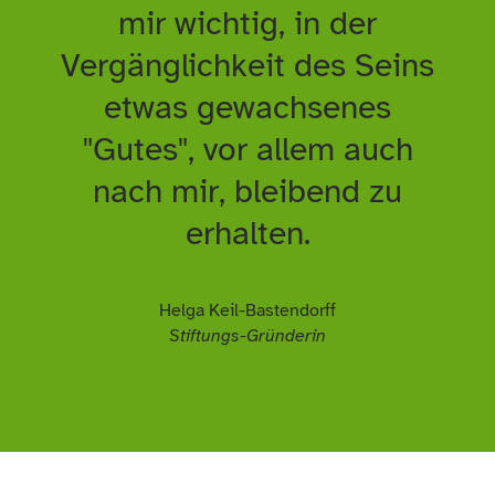
mir wichtig, in der
Vergänglichkeit des Seins
etwas gewachsenes
"Gutes", vor allem auch
nach mir, bleibend zu
erhalten.
Helga Keil-Bastendorff
Stiftungs-Gründerin