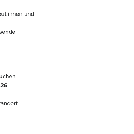
ut:innen und
ssende
suchen
026
tandort