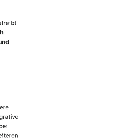
treibt
ch
und
sere
grative
bei
eiteren