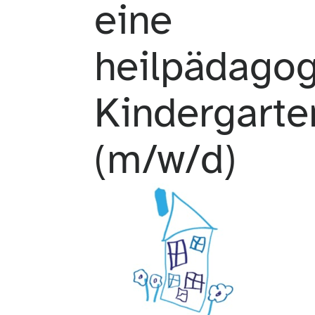
eine
heilpädago
Kindergart
(m/w/d)