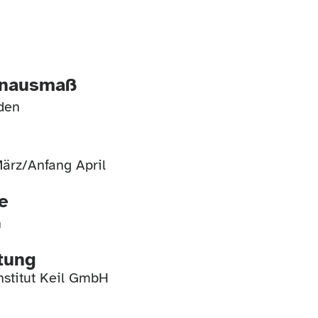
enausmaß
den
ärz/Anfang April
e
n
htung
nstitut Keil GmbH