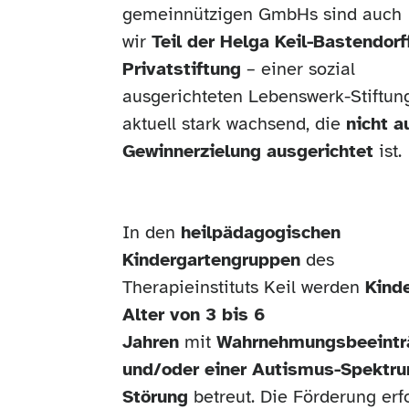
gemeinnützigen GmbHs sind auch
wir
Teil der Helga Keil-Bastendorf
Privatstiftung
– einer sozial
ausgerichteten Lebenswerk-Stiftun
aktuell stark wachsend, die
nicht a
Gewinnerzielung ausgerichtet
ist.
In den
heilpädagogischen
Kindergartengruppen
des
Therapieinstituts Keil werden
Kind
Alter von 3 bis 6
Jahren
mit
Wahrnehmungsbeeintr
und/oder einer Autismus-Spektr
Störung
betreut. Die Förderung erf