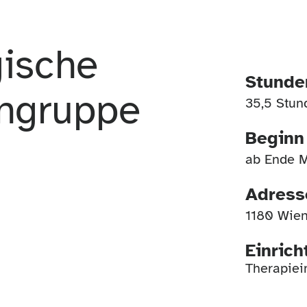
gische
Stund
engruppe
35,5 Stun
Beginn
ab Ende M
Adress
1180 Wie
Einric
Therapiei