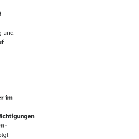
f
g und
uf
er im
ächtigungen
um-
olgt